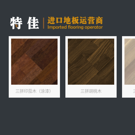
三拼印茄木（涂漆）
三拼胡桃木