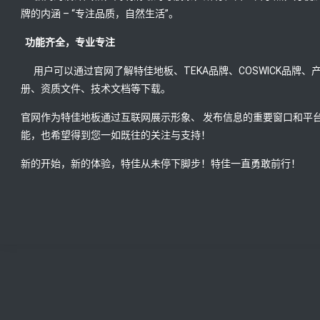
牌的内涵 – “专注品质，自然生活”。
功能齐全，专业专注
用户可以通过官网了解特佳地板、TEKA品牌、COSWICK品牌
册、资质文件、技术文档等下载。
官网作为特佳地板通过互联网展示形象、 发布信息的重要窗口和平
能，也希望得到您一如既往的关注与支持！
新的开始，新的体验，特佳从未停下脚步！特佳一直勇敢前行！